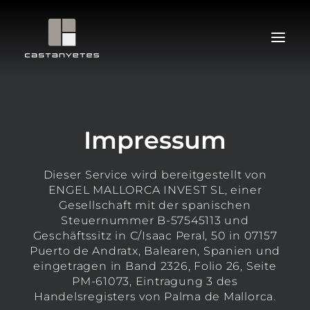
LAGE
IMMOBILIE
Impressum
AMBIENTE
Dieser Service wird bereitgestellt von
INTERIOR
ENGEL MALLORCA INVEST SL, einer
KONTAKT
Gesellschaft mit der spanischen
Steuernummer B-57545113 und
Geschäftssitz in C/Isaac Peral, 50 in 07157
Puerto de Andratx, Balearen, Spanien und
eingetragen in Band 2326, Folio 26, Seite
PM-61073, Eintragung 3 des
Handelsregisters von Palma de Mallorca.